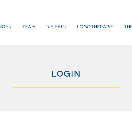
ngen
Team
Die EALU
Logotherapie
Th
Login