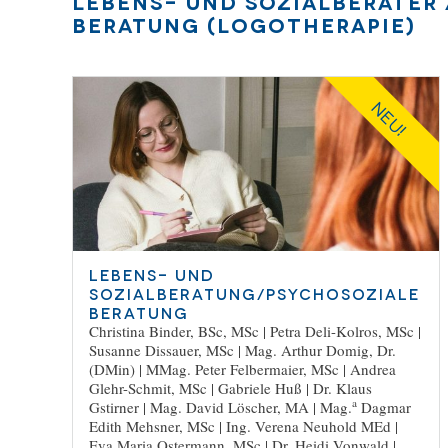
Lebens- und Sozialberater 
Beratung (Logotherapie)
NEU!
Lebens- und
Sozialberatung/Psychosoziale
Beratung
Christina Binder, BSc, MSc
|
Petra Deli-Kolros, MSc
|
Susanne Dissauer, MSc
|
Mag. Arthur Domig, Dr.
(DMin)
|
MMag. Peter Felbermaier, MSc
|
Andrea
Glehr-Schmit, MSc
|
Gabriele Huß
|
Dr. Klaus
a
Gstirner
|
Mag. David Löscher, MA
|
Mag.
Dagmar
Edith Mehsner, MSc
|
Ing. Verena Neuhold MEd
|
Eva Maria Ostermann, MSc
|
Dr. Heidi Vonwald
|