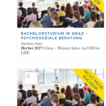
Bachelorstudium in Graz –
Psychosoziale Beratung
Nächster Start:
Herbst 2027 |
Graz –
Weitere Infos via UNI for
LIFE
N
I
C
T
M
E
H
R
U
C
H
B
A
R
H
B