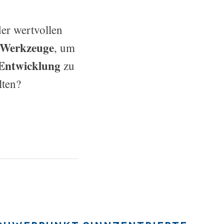
der wertvollen
Werkzeuge
, um
 Entwicklung
zu
lten?