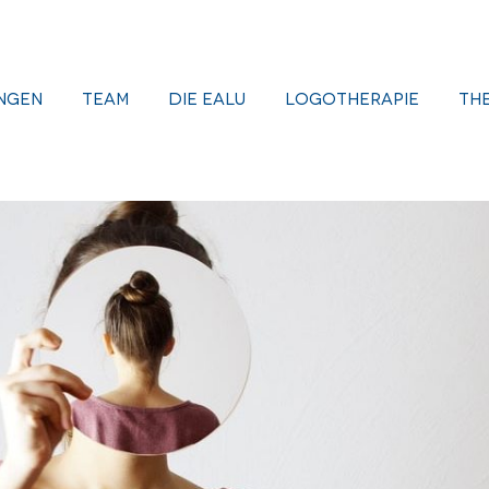
ngen
Team
Die EALU
Logotherapie
Th