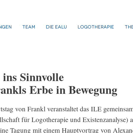
ngen
Team
Die EALU
Logotherapie
Th
ins Sinnvolle
rankls Erbe in Bewegung
stag von Frankl veranstaltet das ILE gemeinsa
lschaft für Logotherapie und Existenzanalyse) 
eine Tagung mit einem Hauptvortrag von Alexan