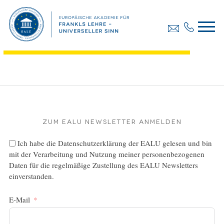
Diplomarbei, Winkler Barbara
Dateigröße:
356.17 KB
Dateiformat :
PDF
Zum EALU Newsletter anmelden
Ich habe die
Datenschutzerklärung
der EALU gelesen und bin
mit der Verarbeitung und Nutzung meiner personenbezogenen
Daten für die regelmäßige Zustellung des EALU Newsletters
einverstanden.
E-Mail