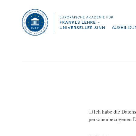
Diplomarbeit, Bauernfeind Helga
Dateigröße:
1.03 MB
Dateiformat :
PDF
Ausbildu
Ich habe die
Datens
personenbezogenen Da