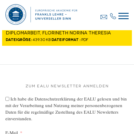
Diplomarbeit, FLORINETH Norina Theresia
Dateigröße:
439.30 KB
Dateiformat :
PDF
Zum EALU Newsletter anmelden
Ich habe die
Datenschutzerklärung
der EALU gelesen und bin
mit der Verarbeitung und Nutzung meiner personenbezogenen
Daten für die regelmäßige Zustellung des EALU Newsletters
einverstanden.
E-Mail