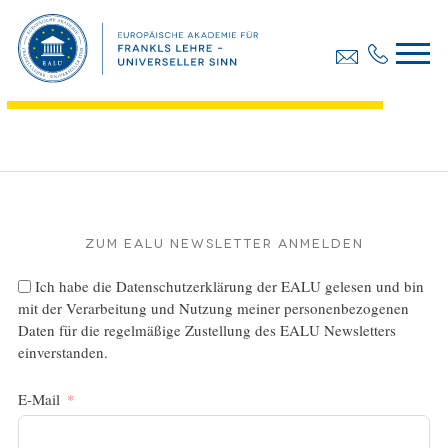
Diplomarbeit, Frrojak Loreta
Dateigröße:
559.40 KB
Dateiformat :
PDF
Zum EALU Newsletter anmelden
Ich habe die
Datenschutzerklärung
der EALU gelesen und bin
mit der Verarbeitung und Nutzung meiner personenbezogenen
Daten für die regelmäßige Zustellung des EALU Newsletters
einverstanden.
E-Mail