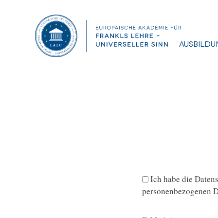
Diplomarbeit, Jantscher Maximilian
Dateigröße:
0.98 MB
Dateiformat :
PDF
Ausbildu
Ich habe die
Datens
personenbezogenen Da