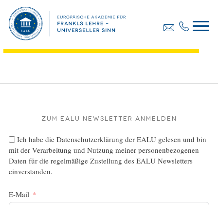
Diplomarbeit, Judith Zöhrer-Erdt
Dateigröße:
402.76 KB
Dateiformat :
PDF
Zum EALU Newsletter anmelden
Ich habe die
Datenschutzerklärung
der EALU gelesen und bin
mit der Verarbeitung und Nutzung meiner personenbezogenen
Daten für die regelmäßige Zustellung des EALU Newsletters
einverstanden.
E-Mail