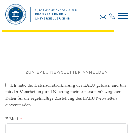
Diplomarbeit, Juri Bettina
Dateigröße:
333.78 KB
Dateiformat :
PDF
Zum EALU Newsletter anmelden
Ich habe die
Datenschutzerklärung
der EALU gelesen und bin
mit der Verarbeitung und Nutzung meiner personenbezogenen
Daten für die regelmäßige Zustellung des EALU Newsletters
einverstanden.
E-Mail