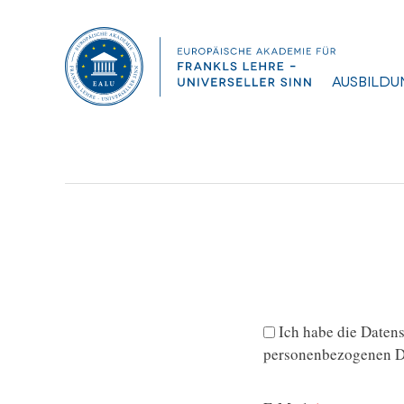
Diplomarbeit, Leonhartsberger-Led
Dateigröße:
733.48 KB
Dateiformat :
PDF
Ausbildu
Ich habe die
Datens
personenbezogenen Da