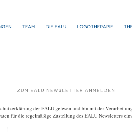
l Astrid
ngen
Team
Die EALU
Logotherapie
Th
Zum EALU Newsletter anmelden
chutzerklärung
der EALU gelesen und bin mit der Verarbeitun
ten für die regelmäßige Zustellung des EALU Newsletters einv