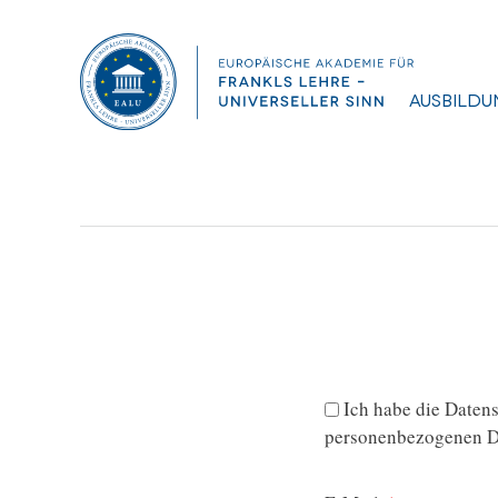
Diplomarbeit, Noormofidi Nadja
Dateigröße:
1.49 MB
Dateiformat :
PDF
Ausbildu
Ich habe die
Datens
personenbezogenen Da