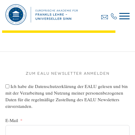
Diplomarbeit, Posch Doris
Dateigröße:
592.07 KB
Dateiformat :
PDF
Zum EALU Newsletter anmelden
Ich habe die
Datenschutzerklärung
der EALU gelesen und bin
mit der Verarbeitung und Nutzung meiner personenbezogenen
Daten für die regelmäßige Zustellung des EALU Newsletters
einverstanden.
E-Mail