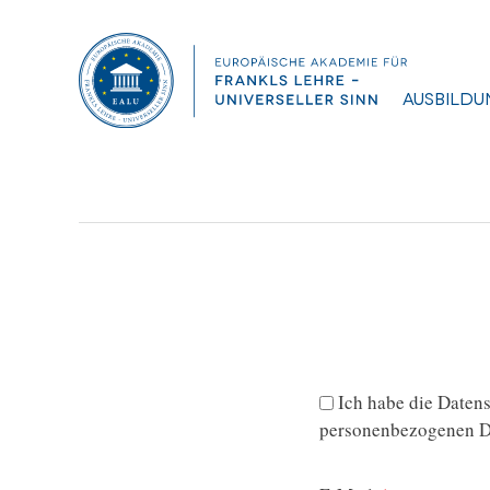
Diplomarbeit, Uhl Raffaela
Dateigröße:
1.22 MB
Dateiformat :
PDF
Ausbildu
Ich habe die
Datens
personenbezogenen Da