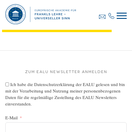
Diplomarbeit, Webhofer Anita
Dateigröße:
927.14 KB
Dateiformat :
PDF
Zum EALU Newsletter anmelden
Ich habe die
Datenschutzerklärung
der EALU gelesen und bin
mit der Verarbeitung und Nutzung meiner personenbezogenen
Daten für die regelmäßige Zustellung des EALU Newsletters
einverstanden.
E-Mail