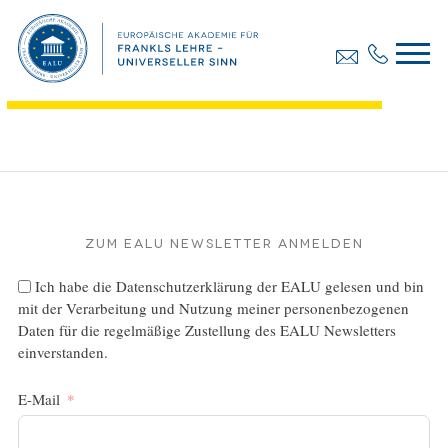
Diplomarbeit, Zangger Bernd
Dateigröße:
243.62 KB
Dateiformat :
PDF
Zum EALU Newsletter anmelden
Ich habe die
Datenschutzerklärung
der EALU gelesen und bin
mit der Verarbeitung und Nutzung meiner personenbezogenen
Daten für die regelmäßige Zustellung des EALU Newsletters
einverstanden.
E-Mail