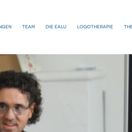
ngen
Team
Die EALU
Logotherapie
Th