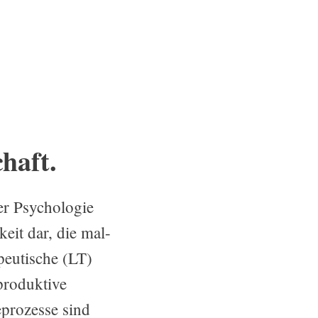
haft.
er Psychologie
eit dar, die mal-
peutische (LT)
produktive
eprozesse sind