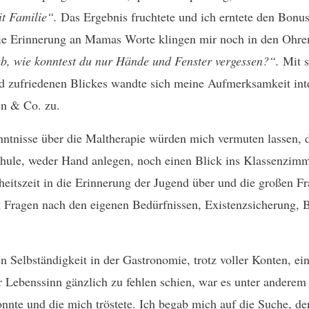
t Familie“.
Das Ergebnis fruchtete und ich erntete den Bonus
Die Erinnerung an Mamas Worte klingen mir noch in den Ohren,
b, wie konntest du nur Hände und Fenster vergessen?“.
Mit s
d zufriedenen Blickes wandte sich meine Aufmerksamkeit int
en & Co. zu.
ntnisse über die Maltherapie würden mich vermuten lassen, 
Schule, weder Hand anlegen, noch einen Blick ins Klassenzim
heitszeit in die Erinnerung der Jugend über und die großen F
 Fragen nach den eigenen Bedürfnissen, Existenzsicherung, Be
n Selbständigkeit in der Gastronomie, trotz voller Konten, ein
her Lebenssinn gänzlich zu fehlen schien, war es unter anderem
onnte und die mich tröstete. Ich begab mich auf die Suche, d