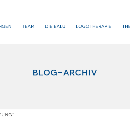
ngen
Team
Die EALU
Logotherapie
Th
Blog-Archiv
tung"