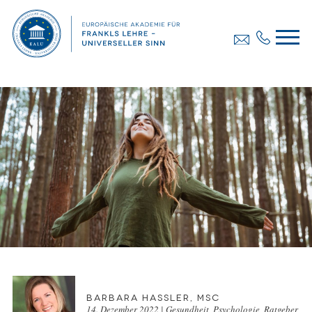
Barbara Hassler, MSc
14. Dezember 2022
|
Gesundheit
,
Psychologie
,
Ratgeber